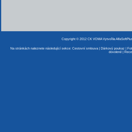
Copyright © 2012 CK VOMA
Vytvořila AlfaSoftPl
Na stránkách naleznete následující sekce:
Cestovní smlouva
|
Dárkový poukaz
|
Fot
dovolené
|
Rece