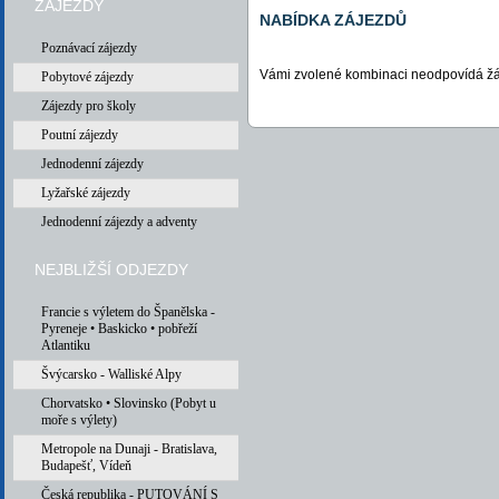
ZÁJEZDY
NABÍDKA ZÁJEZDŮ
Poznávací zájezdy
Vámi zvolené kombinaci neodpovídá žá
Pobytové zájezdy
Zájezdy pro školy
Poutní zájezdy
Jednodenní zájezdy
Lyžařské zájezdy
Jednodenní zájezdy a adventy
NEJBLIŽŠÍ ODJEZDY
Francie s výletem do Španělska -
Pyreneje • Baskicko • pobřeží
Atlantiku
Švýcarsko - Walliské Alpy
Chorvatsko • Slovinsko (Pobyt u
moře s výlety)
Metropole na Dunaji - Bratislava,
Budapešť, Vídeň
Česká republika - PUTOVÁNÍ S