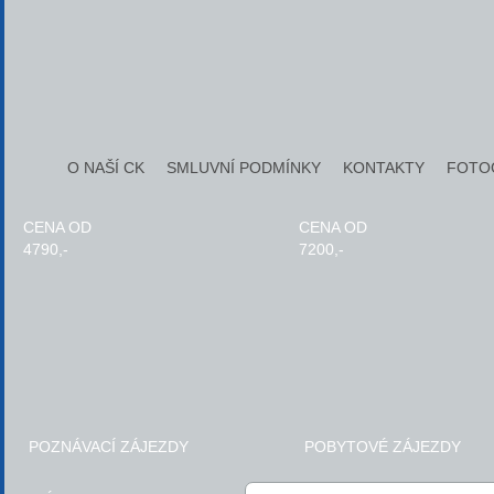
O NAŠÍ CK
SMLUVNÍ PODMÍNKY
KONTAKTY
FOTO
CENA OD
CENA OD
4790,-
7200,-
POZNÁVACÍ ZÁJEZDY
POBYTOVÉ ZÁJEZDY