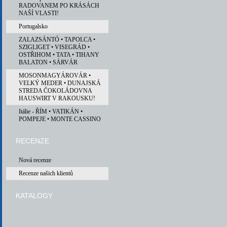
RADOVANEM PO KRÁSÁCH
NAŠÍ VLASTI!
Portugalsko
ZALAZSÁNTÓ • TAPOLCA •
SZIGLIGET • VISEGRÁD •
OSTŘIHOM • TATA • TIHANY
BALATON • SÁRVÁR
MOSONMAGYÁROVÁR •
VELKÝ MEDER • DUNAJSKÁ
STREDA ČOKOLÁDOVNA
HAUSWIRT V RAKOUSKU!
Itálie - ŘÍM • VATIKÁN •
POMPEJE • MONTE CASSINO
RECENZE
Nová recenze
Recenze našich klientů
KATALOGY