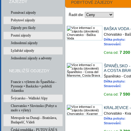
ZÁJEZDY
POBYTOVÉ ZÁJEZDY
Poznávací zájezdy
Řadit dle:
Pobytové zájezdy
Zájezdy pro školy
BAŠKA VODA 
Chorvatsko - Ba
Poutní zájezdy
Délka pobytu:
Jednodenní zájezdy
Stravování:
Lyžařské zájezdy
7 20
Cena od:
Jednodenní zájezdy a adventy
ŠPANĚLSKO -
A COSTA BRAV
NEJBLIŽŠÍ ODJEZDY
Španělsko - Cos
Délka pobytu:
Francie s výletem do Španělska -
Stravování:
Pyreneje • Baskicko • pobřeží
Atlantiku
7 59
Cena od:
Švýcarsko - Walliské Alpy
Chorvatsko • Slovinsko (Pobyt u
KRALJEVICE 
moře s výlety)
Chorvatsko - Kva
Metropole na Dunaji - Bratislava,
Délka pobytu:
Budapešť, Vídeň
Stravování:
Česká republika - PUTOVÁNÍ S