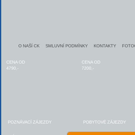
O NAŠÍ CK
SMLUVNÍ PODMÍNKY
KONTAKTY
FOTO
CENA OD
CENA OD
4790,-
7200,-
POZNÁVACÍ ZÁJEZDY
POBYTOVÉ ZÁJEZDY