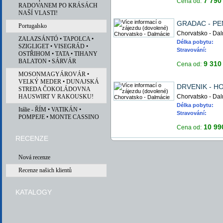
7 79
Cena od:
RADOVANEM PO KRÁSÁCH
NAŠÍ VLASTI!
GRADAC - PE
Portugalsko
Chorvatsko - Da
ZALAZSÁNTÓ • TAPOLCA •
Délka pobytu:
SZIGLIGET • VISEGRÁD •
Stravování:
OSTŘIHOM • TATA • TIHANY
BALATON • SÁRVÁR
9 31
Cena od:
MOSONMAGYÁROVÁR •
VELKÝ MEDER • DUNAJSKÁ
DRVENIK - H
STREDA ČOKOLÁDOVNA
Chorvatsko - Da
HAUSWIRT V RAKOUSKU!
Délka pobytu:
Itálie - ŘÍM • VATIKÁN •
Stravování:
POMPEJE • MONTE CASSINO
10 99
Cena od:
RECENZE
Nová recenze
Recenze našich klientů
KATALOGY