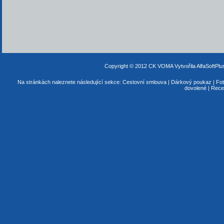
Copyright © 2012 CK VOMA
Vytvořila AlfaSoftPl
Na stránkách naleznete následující sekce:
Cestovní smlouva
|
Dárkový poukaz
|
Fot
dovolené
|
Rece