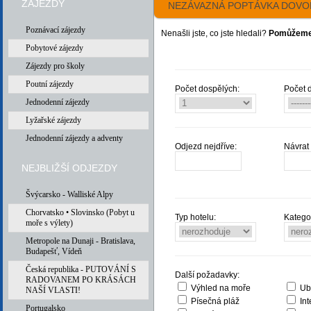
ZÁJEZDY
NEZÁVAZNÁ POPTÁVKA DOVO
Poznávací zájezdy
Nenašli jste, co jste hledali?
Pomůžeme 
Pobytové zájezdy
Zájezdy pro školy
Poutní zájezdy
Počet dospělých:
Počet d
Jednodenní zájezdy
Lyžařské zájezdy
Jednodenní zájezdy a adventy
Odjezd nejdříve:
Návrat 
NEJBLIŽŠÍ ODJEZDY
Švýcarsko - Walliské Alpy
Chorvatsko • Slovinsko (Pobyt u
Typ hotelu:
Katego
moře s výlety)
Metropole na Dunaji - Bratislava,
Budapešť, Vídeň
Česká republika - PUTOVÁNÍ S
Další požadavky:
RADOVANEM PO KRÁSÁCH
Výhled na moře
Ub
NAŠÍ VLASTI!
Písečná pláž
In
Portugalsko