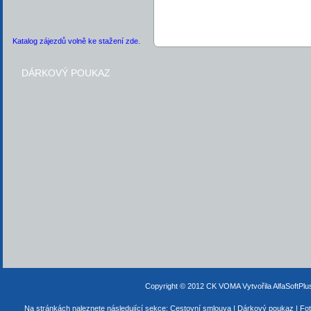
Katalog zájezdů volně ke stažení zde.
DÁRKOVÝ POUKAZ
Copyright © 2012 CK VOMA
Vytvořila AlfaSoftPl
Na stránkách naleznete následující sekce:
Cestovní smlouva
|
Dárkový poukaz
|
Fot