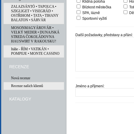
Klidná poloha
Ho
ZALAZSÁNTÓ • TAPOLCA •
Blízkost městečka
To
SZIGLIGET • VISEGRÁD •
SPA, lázně
Dět
OSTŘIHOM • TATA • TIHANY
Sportovní vyžití
BALATON • SÁRVÁR
MOSONMAGYÁROVÁR •
VELKÝ MEDER • DUNAJSKÁ
Další požadavky, představy a přání:
STREDA ČOKOLÁDOVNA
HAUSWIRT V RAKOUSKU!
Itálie - ŘÍM • VATIKÁN •
POMPEJE • MONTE CASSINO
RECENZE
Nová recenze
Recenze našich klientů
Jméno a příjmení:
KATALOGY