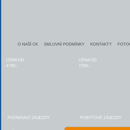
O NAŠÍ CK
SMLUVNÍ PODMÍNKY
KONTAKTY
FOTO
CENA OD
CENA OD
4790,-
7200,-
POZNÁVACÍ ZÁJEZDY
POBYTOVÉ ZÁJEZDY