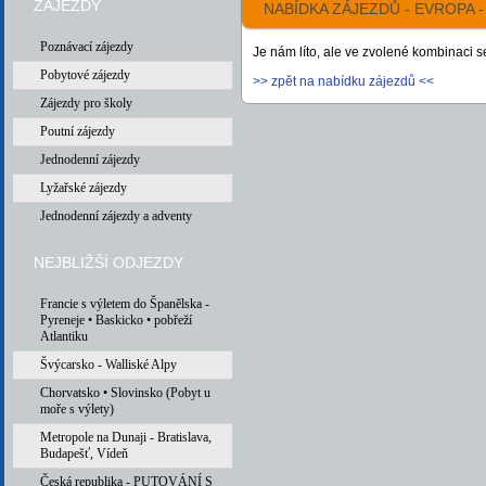
ZÁJEZDY
NABÍDKA ZÁJEZDŮ - EVROPA 
Poznávací zájezdy
Je nám líto, ale ve zvolené kombinaci 
Pobytové zájezdy
>> zpět na nabídku zájezdů <<
Zájezdy pro školy
Poutní zájezdy
Jednodenní zájezdy
Lyžařské zájezdy
Jednodenní zájezdy a adventy
NEJBLIŽŠÍ ODJEZDY
Francie s výletem do Španělska -
Pyreneje • Baskicko • pobřeží
Atlantiku
Švýcarsko - Walliské Alpy
Chorvatsko • Slovinsko (Pobyt u
moře s výlety)
Metropole na Dunaji - Bratislava,
Budapešť, Vídeň
Česká republika - PUTOVÁNÍ S