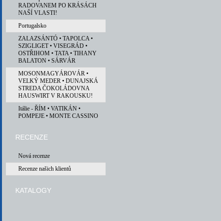
RADOVANEM PO KRÁSÁCH
NAŠÍ VLASTI!
Portugalsko
ZALAZSÁNTÓ • TAPOLCA •
SZIGLIGET • VISEGRÁD •
OSTŘIHOM • TATA • TIHANY
BALATON • SÁRVÁR
MOSONMAGYÁROVÁR •
VELKÝ MEDER • DUNAJSKÁ
STREDA ČOKOLÁDOVNA
HAUSWIRT V RAKOUSKU!
Itálie - ŘÍM • VATIKÁN •
POMPEJE • MONTE CASSINO
RECENZE
Nová recenze
Recenze našich klientů
KATALOGY