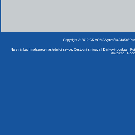
Copyright © 2012 CK VOMA
Vytvořila AlfaSoftPl
Na stránkách naleznete následující sekce:
Cestovní smlouva
|
Dárkový poukaz
|
Fot
dovolené
|
Rece