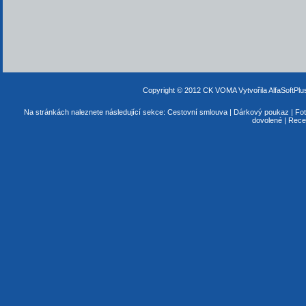
Copyright © 2012 CK VOMA
Vytvořila AlfaSoftPl
Na stránkách naleznete následující sekce:
Cestovní smlouva
|
Dárkový poukaz
|
Fot
dovolené
|
Rece