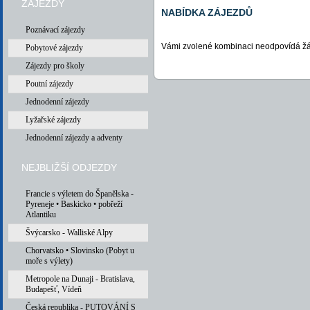
ZÁJEZDY
NABÍDKA ZÁJEZDŮ
Poznávací zájezdy
Vámi zvolené kombinaci neodpovídá žá
Pobytové zájezdy
Zájezdy pro školy
Poutní zájezdy
Jednodenní zájezdy
Lyžařské zájezdy
Jednodenní zájezdy a adventy
NEJBLIŽŠÍ ODJEZDY
Francie s výletem do Španělska -
Pyreneje • Baskicko • pobřeží
Atlantiku
Švýcarsko - Walliské Alpy
Chorvatsko • Slovinsko (Pobyt u
moře s výlety)
Metropole na Dunaji - Bratislava,
Budapešť, Vídeň
Česká republika - PUTOVÁNÍ S