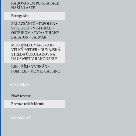
RADOVANEM PO KRÁSÁCH
NAŠÍ VLASTI!
Portugalsko
ZALAZSÁNTÓ • TAPOLCA •
SZIGLIGET • VISEGRÁD •
OSTŘIHOM • TATA • TIHANY
BALATON • SÁRVÁR
MOSONMAGYÁROVÁR •
VELKÝ MEDER • DUNAJSKÁ
STREDA ČOKOLÁDOVNA
HAUSWIRT V RAKOUSKU!
Itálie - ŘÍM • VATIKÁN •
POMPEJE • MONTE CASSINO
RECENZE
Nová recenze
Recenze našich klientů
KATALOGY