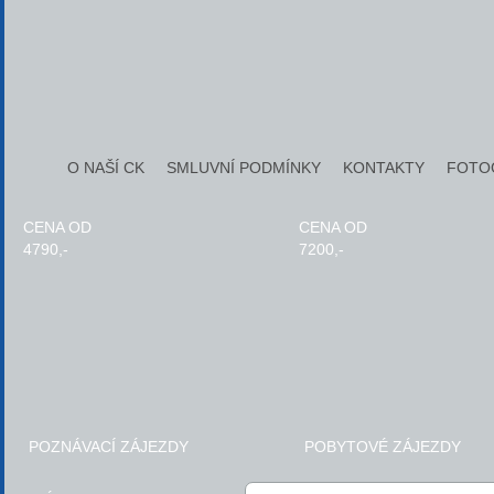
O NAŠÍ CK
SMLUVNÍ PODMÍNKY
KONTAKTY
FOTO
CENA OD
CENA OD
4790,-
7200,-
POZNÁVACÍ ZÁJEZDY
POBYTOVÉ ZÁJEZDY