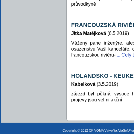
průvodkyně
FRANCOUZSKÁ RIVIÉ
Jitka Matějková
(6.5.2019)
Vážený pane inženýre, ale
osazenstvu Vaší kanceláře, 
francouzskou riviéru-
... Celý 
HOLANDSKO - KEUK
Kabelková
(3.5.2019)
zájezd byl pěkný, vysoce 
projevy jsou velmi akční
Copyright © 2012 CK VOMA
Vytvořila AlfaSoftPl