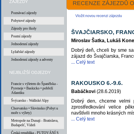
ZÁJEZDY
RECENZE ZÁJEZDŮ O
Poznávací zájezdy
Vložit novou recenzi zájezdu
Pobytové zájezdy
Zájezdy pro školy
ŠVAJČIARSKO, FRAN
Poutní zájezdy
Miroslav Šatka, Lukáš Kone
Jednodenní zájezdy
Dobrý deň, chceli by sme s
Lyžařské zájezdy
zájazd do Švajčiarska, Franc
Jednodenní zájezdy a adventy
... Celý text
NEJBLIŽŠÍ ODJEZDY
RAKOUSKO 6.-9.6.
Francie s výletem do Španělska -
Pyreneje • Baskicko • pobřeží
Babáčkovi
(28.6.2019)
Atlantiku
Švýcarsko - Walliské Alpy
Dobrý den, chceme velmi p
zprostředkování velice pě
Chorvatsko • Slovinsko (Pobyt u
navštívili mnoho krásných m
moře s výlety)
... Celý text
Metropole na Dunaji - Bratislava,
Budapešť, Vídeň
Česká republika - PUTOVÁNÍ S