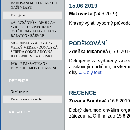
RADOVANEM PO KRÁSÁCH
15.06.2019
NAŠÍ VLASTI!
Makovická
(24.6.2019)
Portugalsko
ZALAZSÁNTÓ • TAPOLCA •
Krásný výlet, výborný průvodc
SZIGLIGET • VISEGRÁD •
OSTŘIHOM • TATA • TIHANY
BALATON • SÁRVÁR
PODĚKOVÁNÍ
MOSONMAGYÁROVÁR •
VELKÝ MEDER • DUNAJSKÁ
Zdeňka Mikanová
(17.6.201
STREDA ČOKOLÁDOVNA
HAUSWIRT V RAKOUSKU!
Děkujeme za vydařený zájezd
Itálie - ŘÍM • VATIKÁN •
a šikovným řidičům, hezkému
POMPEJE • MONTE CASSINO
díky
... Celý text
RECENZE
Nová recenze
RECENCE
Recenze našich klientů
Zuzana Boudová
(16.6.2019
Dobrý den,moc chválím orga
KATALOGY
zájezdu na Orlí hnizdo 15.6.2