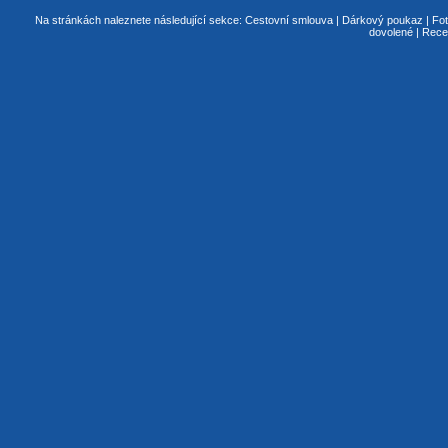
Na stránkách naleznete následující sekce:
Cestovní smlouva
|
Dárkový poukaz
|
Fot
dovolené
|
Rece