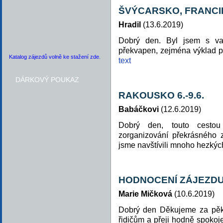
ŠVÝCARSKO, FRANCI
Hradil
(13.6.2019)
Dobrý den. Byl jsem s va
překvapen, zejména výklad p.
Katalog zájezdů volně ke stažení zde.
text
DÁRKOVÝ POUKAZ
RAKOUSKO 6.-9.6.
Babáčkovi
(12.6.2019)
Dobrý den, touto cest
zorganizování překrásného 
jsme navštívili mnoho hezkýc
HODNOCENÍ ZÁJEZD
Marie Mičková
(10.6.2019)
Dobrý den Děkujeme za pěk
řidičům a přeji hodně spokoj