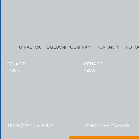
O NAŠÍ CK
SMLUVNÍ PODMÍNKY
KONTAKTY
FOTO
CENA OD
CENA OD
4790,-
7200,-
POZNÁVACÍ ZÁJEZDY
POBYTOVÉ ZÁJEZDY