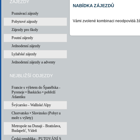
ZÁJEZDY
NABÍDKA ZÁJEZDŮ
Poznávací zájezdy
Vámi zvolené kombinaci neodpovídá žá
Pobytové zájezdy
Zájezdy pro školy
Poutní zájezdy
Jednodenní zájezdy
Lyžařské zájezdy
Jednodenní zájezdy a adventy
NEJBLIŽŠÍ ODJEZDY
Francie s výletem do Španělska -
Pyreneje • Baskicko • pobřeží
Atlantiku
Švýcarsko - Walliské Alpy
Chorvatsko • Slovinsko (Pobyt u
moře s výlety)
Metropole na Dunaji - Bratislava,
Budapešť, Vídeň
Česká republika - PUTOVÁNÍ S