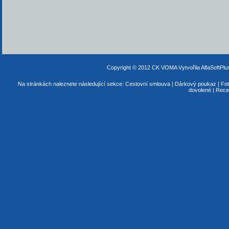
Copyright © 2012 CK VOMA
Vytvořila AlfaSoftPl
Na stránkách naleznete následující sekce:
Cestovní smlouva
|
Dárkový poukaz
|
Fot
dovolené
|
Rece