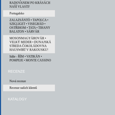
RADOVANEM PO KRÁSÁCH
NAŠÍ VLASTI!
Portugalsko
ZALAZSÁNTÓ • TAPOLCA •
SZIGLIGET • VISEGRÁD •
OSTŘIHOM • TATA • TIHANY
BALATON • SÁRVÁR
MOSONMAGYÁROVÁR •
VELKÝ MEDER • DUNAJSKÁ
STREDA ČOKOLÁDOVNA
HAUSWIRT V RAKOUSKU!
Itálie - ŘÍM • VATIKÁN •
POMPEJE • MONTE CASSINO
RECENZE
Nová recenze
Recenze našich klientů
KATALOGY