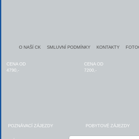
O NAŠÍ CK
SMLUVNÍ PODMÍNKY
KONTAKTY
FOTO
CENA OD
CENA OD
4790,-
7200,-
POZNÁVACÍ ZÁJEZDY
POBYTOVÉ ZÁJEZDY