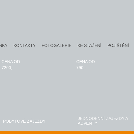
NKY
KONTAKTY
FOTOGALERIE
KE STAŽENÍ
POJIŠTĚNÍ
CENA OD
CENA OD
7200,-
790,-
JEDNODENNÍ ZÁJEZDY A
POBYTOVÉ ZÁJEZDY
ADVENTY