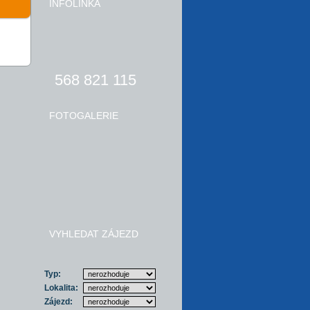
INFOLINKA
568 821 115
FOTOGALERIE
VYHLEDAT ZÁJEZD
Typ:
Lokalita:
Zájezd: