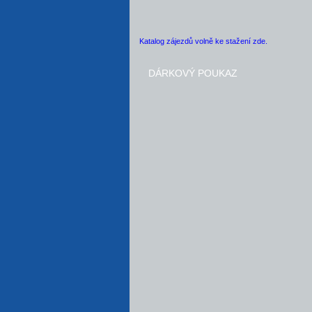
Katalog zájezdů volně ke stažení zde.
DÁRKOVÝ POUKAZ