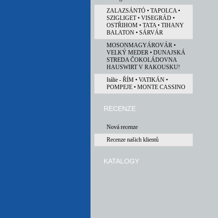
ZALAZSÁNTÓ • TAPOLCA •
SZIGLIGET • VISEGRÁD •
OSTŘIHOM • TATA • TIHANY
BALATON • SÁRVÁR
MOSONMAGYÁROVÁR •
VELKÝ MEDER • DUNAJSKÁ
STREDA ČOKOLÁDOVNA
HAUSWIRT V RAKOUSKU!
Itálie - ŘÍM • VATIKÁN •
POMPEJE • MONTE CASSINO
RECENZE
Nová recenze
Recenze našich klientů
KATALOGY