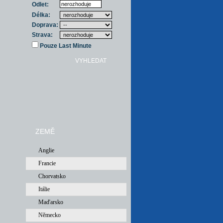
Odlet:
Délka:
Doprava:
Strava:
Pouze Last Minute
ZEMĚ
Anglie
Francie
Chorvatsko
Itálie
Maďarsko
Německo