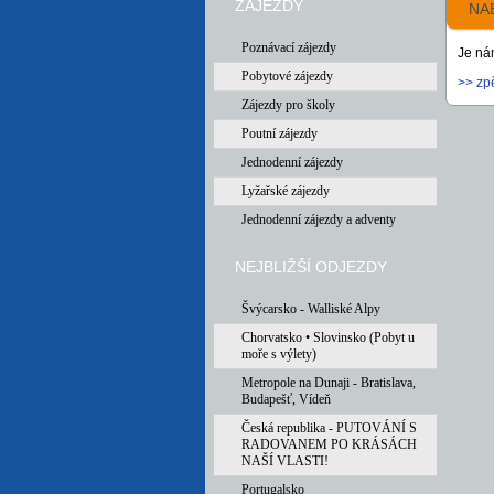
ZÁJEZDY
NA
Poznávací zájezdy
Je ná
Pobytové zájezdy
>> zp
Zájezdy pro školy
Poutní zájezdy
Jednodenní zájezdy
Lyžařské zájezdy
Jednodenní zájezdy a adventy
NEJBLIŽŠÍ ODJEZDY
Švýcarsko - Walliské Alpy
Chorvatsko • Slovinsko (Pobyt u
moře s výlety)
Metropole na Dunaji - Bratislava,
Budapešť, Vídeň
Česká republika - PUTOVÁNÍ S
RADOVANEM PO KRÁSÁCH
NAŠÍ VLASTI!
Portugalsko