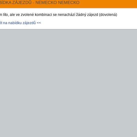
BÍDKA ZÁJEZDŮ - NEMECKO NEMECKO
m líto, ale ve zvolené kombinaci se nenachází žádný zájezd (dovolená)
ět na nabídku zájezdů <<