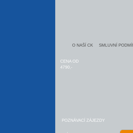
O NAŠÍ CK
SMLUVNÍ PODMÍ
CENA OD
4790,-
POZNÁVACÍ ZÁJEZDY