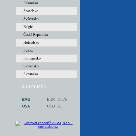
Rakousko
Španělsko
Švýcarsko
Belgie
Česká Republika
Holandsko
Polsko
Portugalsko
Slovensko
Slovinsko
KURZY MĚN
EMU
EUR
24,75
USA
USD
21