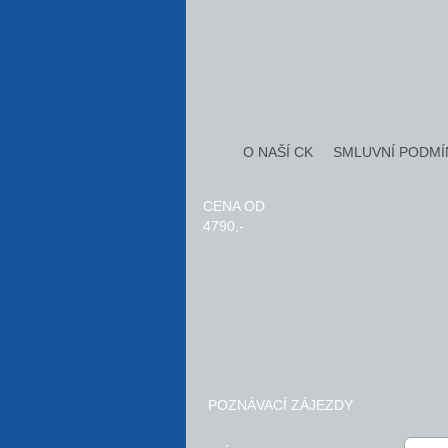
O NAŠÍ CK
SMLUVNÍ PODMÍ
CENA OD
4790,-
POZNÁVACÍ ZÁJEZDY