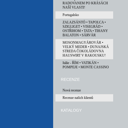
RADOVANEM PO KRÁSÁCH
NAŠÍ VLASTI!
Portugalsko
ZALAZSÁNTÓ • TAPOLCA •
SZIGLIGET • VISEGRÁD •
OSTŘIHOM • TATA • TIHANY
BALATON • SÁRVÁR
MOSONMAGYÁROVÁR •
VELKÝ MEDER • DUNAJSKÁ
STREDA ČOKOLÁDOVNA
HAUSWIRT V RAKOUSKU!
Itálie - ŘÍM • VATIKÁN •
POMPEJE • MONTE CASSINO
RECENZE
Nová recenze
Recenze našich klientů
KATALOGY