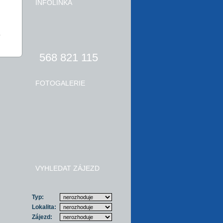
INFOLINKA
.
568 821 115
FOTOGALERIE
VYHLEDAT ZÁJEZD
Typ:
Lokalita:
Zájezd: