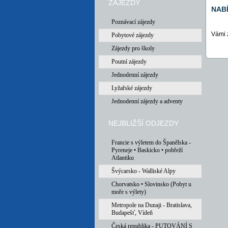
ZÁJEZDY
NAB
Poznávací zájezdy
Vámi 
Pobytové zájezdy
Zájezdy pro školy
Poutní zájezdy
Jednodenní zájezdy
Lyžařské zájezdy
Jednodenní zájezdy a adventy
NEJBLIŽŠÍ ODJEZDY
Francie s výletem do Španělska -
Pyreneje • Baskicko • pobřeží
Atlantiku
Švýcarsko - Walliské Alpy
Chorvatsko • Slovinsko (Pobyt u
moře s výlety)
Metropole na Dunaji - Bratislava,
Budapešť, Vídeň
Česká republika - PUTOVÁNÍ S