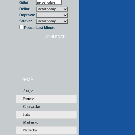
Odlet:
Délka:
Doprava:
Strava:
Pouze Last Minute
ZEMĚ
Anglie
Francie
Chorvatsko
Itálie
Maďarsko
Německo