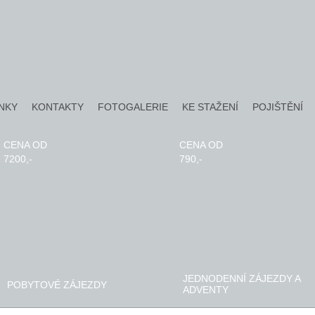
NKY
KONTAKTY
FOTOGALERIE
KE STAŽENÍ
POJIŠTĚNÍ
CENA OD
CENA OD
7200,-
790,-
JEDNODENNÍ ZÁJEZDY A
POBYTOVÉ ZÁJEZDY
ADVENTY