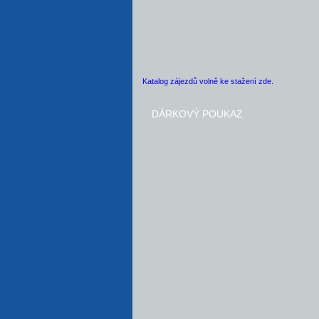
Katalog zájezdů volně ke stažení zde.
DÁRKOVÝ POUKAZ