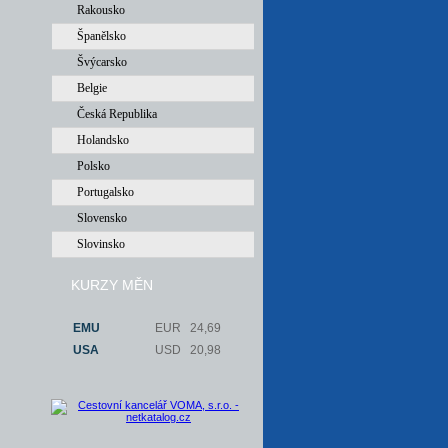
Rakousko
Španělsko
Švýcarsko
Belgie
Česká Republika
Holandsko
Polsko
Portugalsko
Slovensko
Slovinsko
KURZY MĚN
EMU
EUR
24,69
USA
USD
20,98