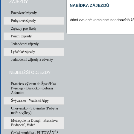
ZÁJEZDY
NABÍDKA ZÁJEZDŮ
Poznávací zájezdy
Vámi zvolené kombinaci neodpovídá žá
Pobytové zájezdy
Zájezdy pro školy
Poutní zájezdy
Jednodenní zájezdy
Lyžařské zájezdy
Jednodenní zájezdy a adventy
NEJBLIŽŠÍ ODJEZDY
Francie s výletem do Španělska -
Pyreneje • Baskicko • pobřeží
Atlantiku
Švýcarsko - Walliské Alpy
Chorvatsko • Slovinsko (Pobyt u
moře s výlety)
Metropole na Dunaji - Bratislava,
Budapešť, Vídeň
Česká republika - PUTOVÁNÍ S