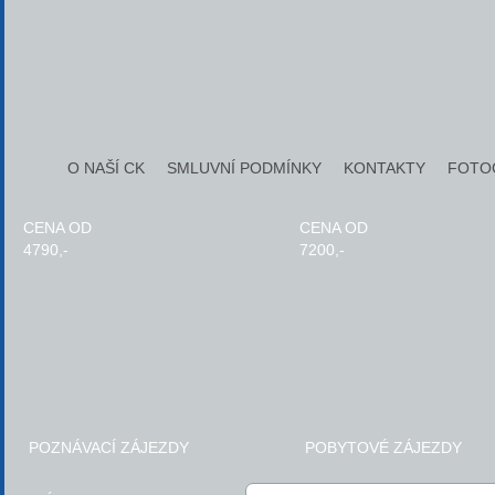
O NAŠÍ CK
SMLUVNÍ PODMÍNKY
KONTAKTY
FOTO
CENA OD
CENA OD
4790,-
7200,-
POZNÁVACÍ ZÁJEZDY
POBYTOVÉ ZÁJEZDY