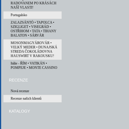
RADOVANEM PO KRÁSÁCH
NAŠÍ VLASTI!
Portugalsko
ZALAZSÁNTÓ • TAPOLCA •
SZIGLIGET • VISEGRÁD •
OSTŘIHOM • TATA • TIHANY
BALATON • SÁRVÁR
MOSONMAGYÁROVÁR •
VELKÝ MEDER • DUNAJSKÁ
STREDA ČOKOLÁDOVNA
HAUSWIRT V RAKOUSKU!
Itálie - ŘÍM • VATIKÁN •
POMPEJE • MONTE CASSINO
RECENZE
Nová recenze
Recenze našich klientů
KATALOGY