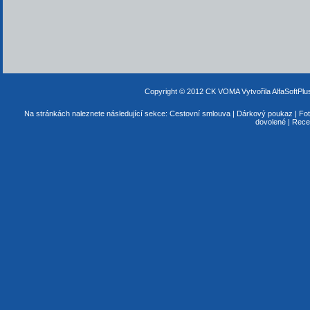
Copyright © 2012 CK VOMA
Vytvořila AlfaSoftPl
Na stránkách naleznete následující sekce:
Cestovní smlouva
|
Dárkový poukaz
|
Fot
dovolené
|
Rece