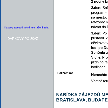
2 noci v b
2.den:
Sní
program - 
na město, 
řetězový m
návrat do 
Katalog zájezdů volně ke stažení zde.
3.den:
Po 
přístavu.
DÁRKOVÝ POUKAZ
očekávat v
lodí po Du
Schönbru
Vídně. Pro
jízdního ř
hodinách.
Poznámka:
Nenechte s
Včetně ter
NABÍDKA ZÁJEZDŮ ME
BRATISLAVA, BUDAPE