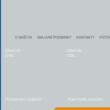
O NAŠÍ CK
SMLUVNÍ PODMÍNKY
KONTAKTY
FOTO
CENA OD
CENA OD
4790,-
7200,-
POZNÁVACÍ ZÁJEZDY
POBYTOVÉ ZÁJEZDY