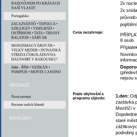
2x nocle
RADOVANEM PO KRÁSÁCH
NAŠÍ VLASTI!
2x snída
Portugalsko
průvodc
ZALAZSÁNTÓ • TAPOLCA •
pojištěn
SZIGLIGET • VISEGRÁD •
Cena nezahrnuje:
OSTŘIHOM • TATA • TIHANY
PŘÍPLAT
BALATON • SÁRVÁR
8 osob
MOSONMAGYÁROVÁR •
Příplate
VELKÝ MEDER • DUNAJSKÁ
Novinko
STREDA ČOKOLÁDOVNA
HAUSWIRT V RAKOUSKU!
informac
Doporu
Itálie - ŘÍM • VATIKÁN •
POMPEJE • MONTE CASSINO
(předevš
nejsou s
RECENZE
Popis ubytování a
1.den:
Odje
Nová recenze
programu zájezdu:
zastávka p
Recenze našich klientů
Meziříčí v
Dopoledne 
KATALOGY
staré měst
zážitkovýc
podrobný p