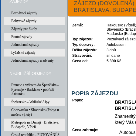
ZÁJEZDY
ZÁJEZD (DOVOLENÁ) 
BRATISLAVA, BUDAPE
Poznávací zájezdy
Pobytové zájezdy
Země:
Rakousko (Vídeň)
Zájezdy pro školy
Slovensko (Bratis
Maďarsko (Budap
Poutní zájezdy
Typ zájezdu:
Poznávací zájezd
Jednodenní zájezdy
Typ dopravy:
Autobusem
Délka zájezdu:
3 dnů
Lyžařské zájezdy
Stravování:
snídaně
Jednodenní zájezdy a adventy
Cena od:
5 390
Kč
NEJBLIŽŠÍ ODJEZDY
možné term
Francie s výletem do Španělska -
Pyreneje • Baskicko • pobřeží
POPIS ZÁJEZDU
Atlantiku
Popis:
BRATISLA
Švýcarsko - Walliské Alpy
BRATISLA
Chorvatsko • Slovinsko (Pobyt u
moře s výlety)
Znamenitý 
který Vás u
Metropole na Dunaji - Bratislava,
Budapešť, Vídeň
Cena zahrnuje:
Autobus
Česká republika - PUTOVÁNÍ S