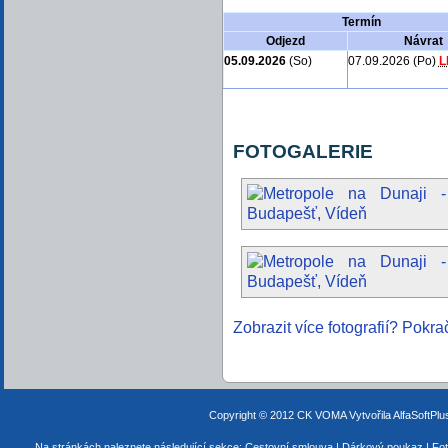
Termín
Odjezd
Návrat
05.09.2026
(So)
07.09.2026 (Po)
L
FOTOGALERIE
Zobrazit více fotografií? Pokra
Copyright © 2012 CK VOMA
Vytvořila AlfaSoftPl
Na stránkách naleznete následující sekce:
Cestovní smlouva
|
Dárkový poukaz
|
Fot