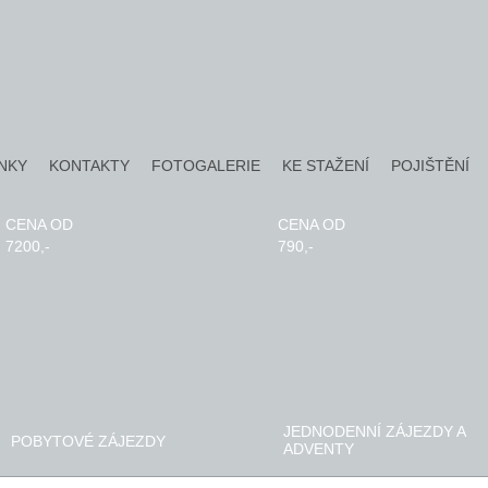
NKY
KONTAKTY
FOTOGALERIE
KE STAŽENÍ
POJIŠTĚNÍ
CENA OD
CENA OD
7200,-
790,-
JEDNODENNÍ ZÁJEZDY A
POBYTOVÉ ZÁJEZDY
ADVENTY