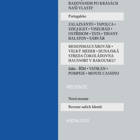
RADOVANEM PO KRÁSÁCH
NAŠÍ VLASTI!
Portugalsko
ZALAZSÁNTÓ • TAPOLCA •
SZIGLIGET • VISEGRÁD •
OSTŘIHOM • TATA • TIHANY
BALATON • SÁRVÁR
MOSONMAGYÁROVÁR •
VELKÝ MEDER • DUNAJSKÁ
STREDA ČOKOLÁDOVNA
HAUSWIRT V RAKOUSKU!
Itálie - ŘÍM • VATIKÁN •
POMPEJE • MONTE CASSINO
RECENZE
Nová recenze
Recenze našich klientů
KATALOGY