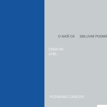
O NAŠÍ CK
SMLUVNÍ PODMÍ
CENA OD
4790,-
POZNÁVACÍ ZÁJEZDY