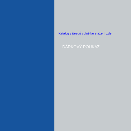
Katalog zájezdů volně ke stažení zde.
DÁRKOVÝ POUKAZ