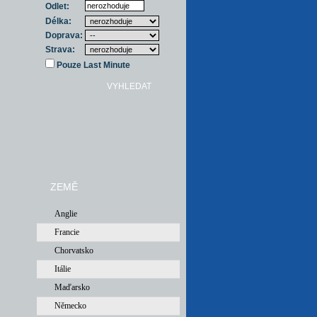
Odlet:
Délka:
Doprava:
Strava:
Pouze Last Minute
ZEMĚ
Anglie
Francie
Chorvatsko
Itálie
Maďarsko
Německo