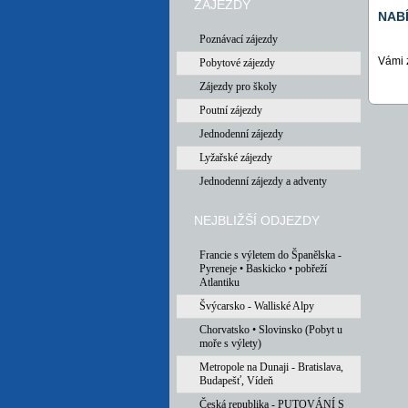
ZÁJEZDY
NAB
Poznávací zájezdy
Vámi 
Pobytové zájezdy
Zájezdy pro školy
Poutní zájezdy
Jednodenní zájezdy
Lyžařské zájezdy
Jednodenní zájezdy a adventy
NEJBLIŽŠÍ ODJEZDY
Francie s výletem do Španělska -
Pyreneje • Baskicko • pobřeží
Atlantiku
Švýcarsko - Walliské Alpy
Chorvatsko • Slovinsko (Pobyt u
moře s výlety)
Metropole na Dunaji - Bratislava,
Budapešť, Vídeň
Česká republika - PUTOVÁNÍ S