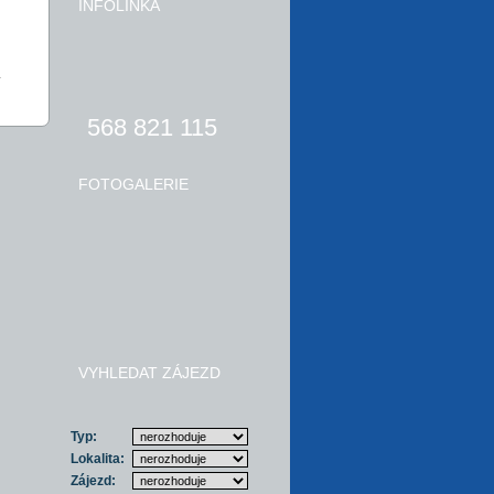
INFOLINKA
.
568 821 115
FOTOGALERIE
VYHLEDAT ZÁJEZD
Typ:
Lokalita:
Zájezd: