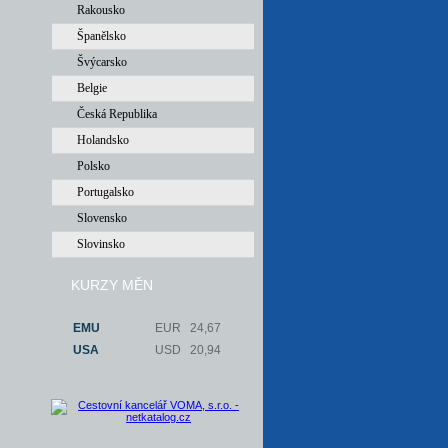
Rakousko
Španělsko
Švýcarsko
Belgie
Česká Republika
Holandsko
Polsko
Portugalsko
Slovensko
Slovinsko
KURZY MĚN
EMU
EUR
24,67
USA
USD
20,94