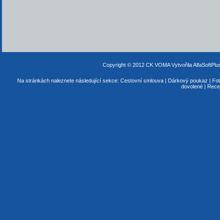
Copyright © 2012 CK VOMA
Vytvořila AlfaSoftPl
Na stránkách naleznete následující sekce:
Cestovní smlouva
|
Dárkový poukaz
|
Fot
dovolené
|
Rece